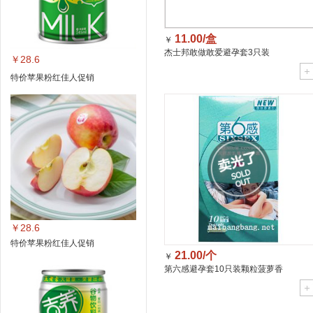
11.00/盒
￥
杰士邦敢做敢爱避孕套3只装
￥28.6
特价苹果粉红佳人促销
￥28.6
特价苹果粉红佳人促销
21.00/个
￥
第六感避孕套10只装颗粒菠萝香