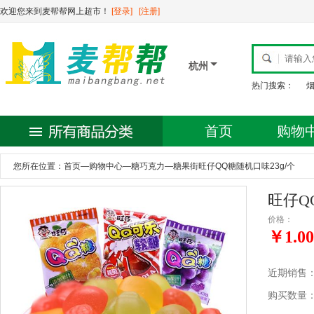
欢迎您来到麦帮帮网上超市！
[登录]
[注册]
杭州
热门搜索：
首页
购物
您所在位置：
首页
—
购物中心
—
糖巧克力
—
糖果街旺仔QQ糖随机口味23g/个
旺仔Q
价格：
￥1.00
近期销售
购买数量