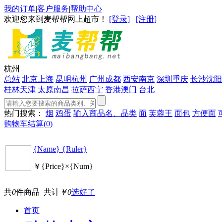
我的订单
|
客户服务
|
帮助中心
欢迎您来到麦帮帮网上超市！
[登录]
[注册]
杭州
总站
北京
上海
昆明
杭州
广州
成都
西安
南京
深圳
重庆
长沙
沈阳
桂林
天津
太原
南昌
拉萨
西宁
香港
澳门
台北
热门搜索：
烟
鸡蛋
输入商品名、品类
面
芙蓉王
面包
方便面
购物车结算(
0
)
{Name} {Ruler}
￥{Price}×{Num}
共
0
件商品 共计
￥0
选好了
首页