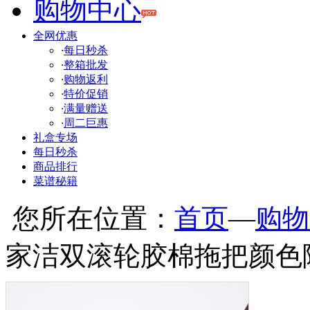
购物中心
全网优惠
·
每日秒杀
·
整箱批发
·
购物返利
·
特价促销
·
满量赠送
·
周二巨惠
礼盒专场
每日秒杀
商品排行
菜谱秘籍
您所在位置：
首页
—
购物
家洁双滚轮胶棉拖把颜色随