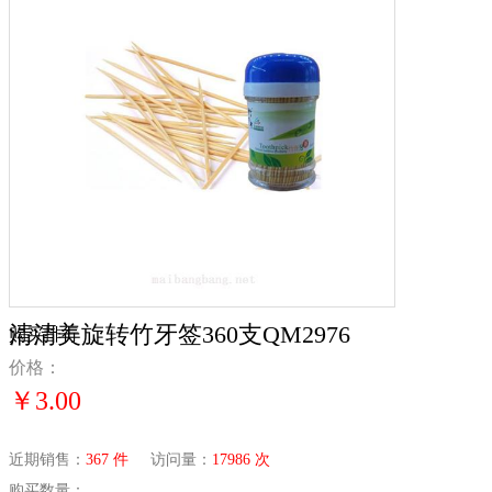
清清美旋转竹牙签360支QM2976
购买排行
价格：
￥3.00
近期销售：
367 件
访问量：
17986 次
购买数量：