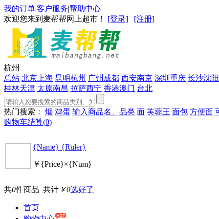
我的订单
|
客户服务
|
帮助中心
欢迎您来到麦帮帮网上超市！
[登录]
[注册]
杭州
总站
北京
上海
昆明
杭州
广州
成都
西安
南京
深圳
重庆
长沙
沈阳
桂林
天津
太原
南昌
拉萨
西宁
香港
澳门
台北
热门搜索：
烟
鸡蛋
输入商品名、品类
面
芙蓉王
面包
方便面
购物车结算(
0
)
{Name} {Ruler}
￥{Price}×{Num}
共
0
件商品 共计
￥0
选好了
首页
购物中心