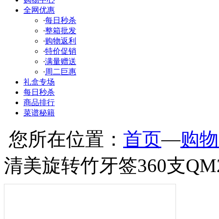
全网优惠
·
每日秒杀
·
整箱批发
·
购物返利
·
特价促销
·
满量赠送
·
周二巨惠
礼盒专场
每日秒杀
商品排行
菜谱秘籍
您所在位置：
首页
—
购物
清美旋转竹牙签360支QM2