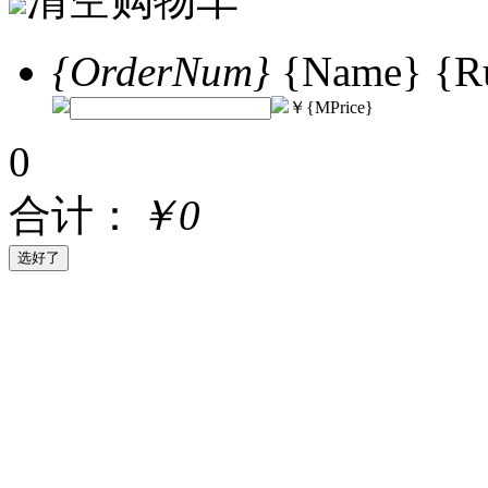
{OrderNum}
{Name} {Ru
￥{MPrice}
0
合计：
￥0