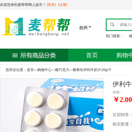
欢迎您来到麦帮帮网上超市！
[登录]
[注册]
杭州
热门搜索：
首页
购物
您所在位置：
首页
—
购物中心
—
糖巧克力
—
糖果街伊利牛奶片16g/个
伊利牛
价格：
￥2.00
近期销售
购买数量