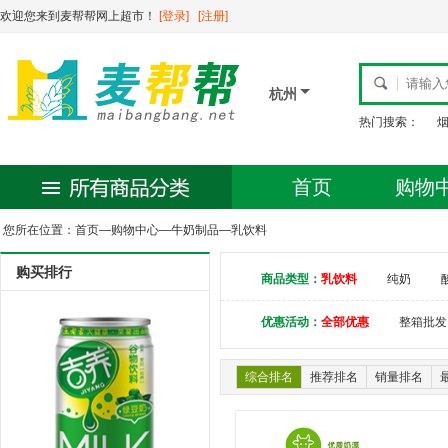
欢迎您来到麦帮帮网上超市！
[登录]
[注册]
杭州
热门搜索：
首页
购物
您所在位置：
首页
—
购物中心
—
牛奶制品
—
乳饮料
购买排行
商品类型：
乳饮料
纯奶
优惠活动：
全部优惠
整箱批发
综合排名
推荐排名
销量排名