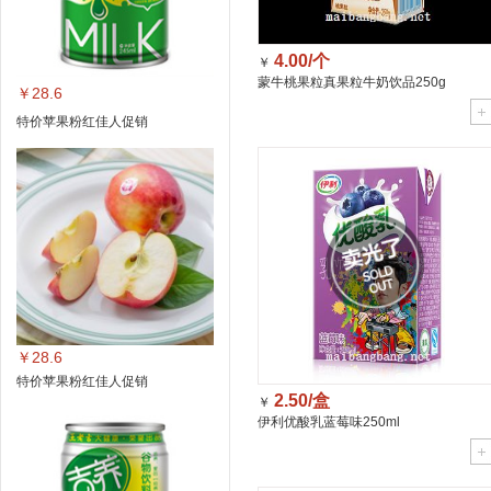
4.00/个
￥
蒙牛桃果粒真果粒牛奶饮品250g
￥28.6
特价苹果粉红佳人促销
￥28.6
特价苹果粉红佳人促销
2.50/盒
￥
伊利优酸乳蓝莓味250ml