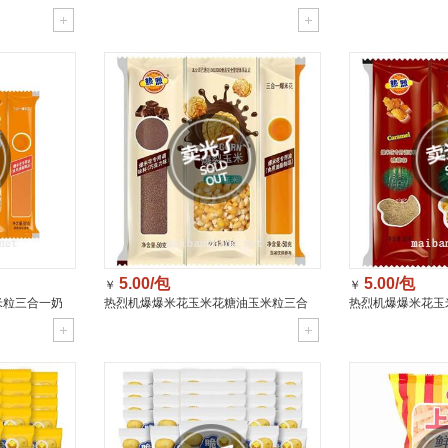
袋
5.00/包
5.00/包
￥
￥
米粒三合一奶
热烈机爆爆米花玉米花糖油玉米粒三合
热烈机爆爆米花玉
袋
一球形浓情巧克力味200g（自制原料）/
一球形焦糖味200
包