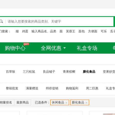
门搜索：
烟
鸡蛋
输入商品名、品类
面
芙蓉王
面包
方便面
可乐
瓜
购物中心
全网优惠
礼盒专场
百草味
三只松鼠
良品铺子
青果槟榔
膨化食品
坚果炒
整箱批发
满量赠送
特价促销
购物返利
周二巨惠
礼盒
销量排名
最新商品
已选条件：
休闲食品
膨化食品