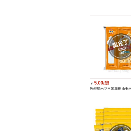
5.00/袋
￥
热烈爆米花玉米花糖油玉
油甜味200g（自制原料）/