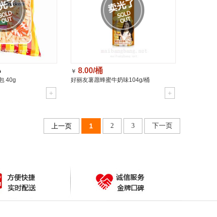
8.00/桶
￥
0
 40g
好丽友薯愿蜂蜜牛奶味104g/桶
上一页
1
2
3
下一页