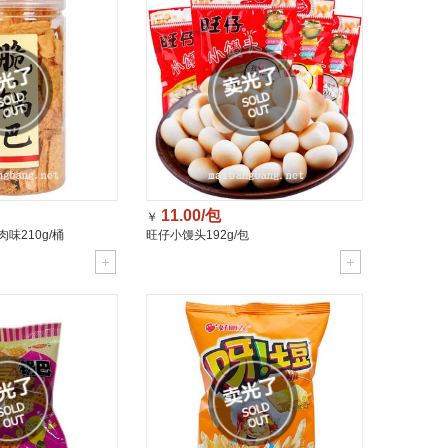
11.00/包
￥
味210g/桶
旺仔小馒头192g/包