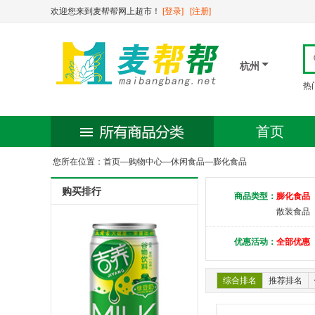
欢迎您来到麦帮帮网上超市！
[登录]
[注册]
杭州
热
首页
您所在位置：
首页
—
购物中心
—
休闲食品
—
膨化食品
购买排行
商品类型：
膨化食品
散装食品
优惠活动：
全部优惠
综合排名
推荐排名