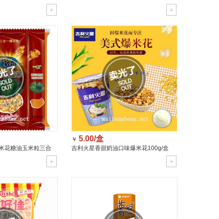
5.00/盒
￥
米花糖油玉米粒三合
吉利火星香甜奶油口味爆米花100g/盒
g（自制原料）/包