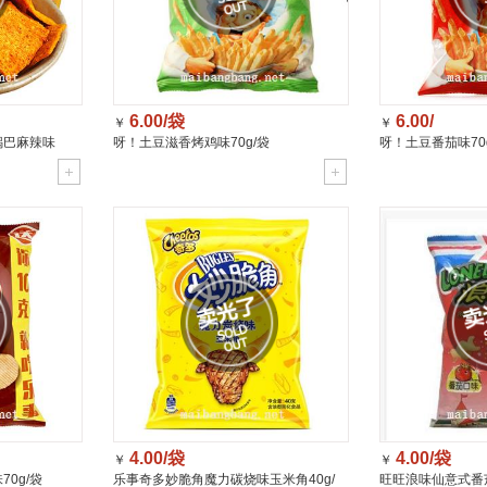
6.00/袋
6.00/
￥
￥
锅巴麻辣味
呀！土豆滋香烤鸡味70g/袋
呀！土豆番茄味70
4.00/袋
4.00/袋
￥
￥
0g/袋
乐事奇多妙脆角魔力碳烧味玉米角40g/
旺旺浪味仙意式番茄