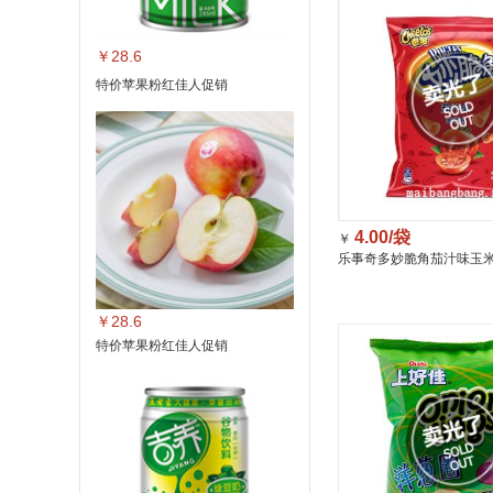
￥28.6
特价苹果粉红佳人促销
4.00/袋
￥
乐事奇多妙脆角茄汁味玉米角
￥28.6
特价苹果粉红佳人促销