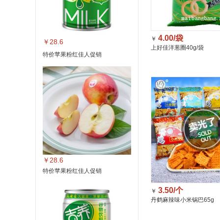
4.00/袋
￥
￥28.6
上好佳洋葱圈40g/袋
特价苹果粉红佳人促销
￥28.6
特价苹果粉红佳人促销
3.50/个
￥
丹鹤麻辣味小米锅巴65g