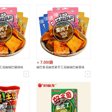
7.00/袋
￥
工花椒锅巴爆辣味
椒巴客花椒世家手工花椒锅巴椒香味
158g