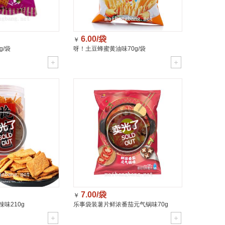
6.00/袋
￥
g/袋
呀！土豆蜂蜜黄油味70g/袋
7.00/袋
￥
味210g
乐事袋装薯片鲜浓番茄元气锅味70g