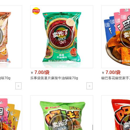
7.00/袋
7.00/袋
￥
￥
味70g
乐事袋装薯片麻辣牛油锅味70g
椒巴客花椒世家手
158g/袋