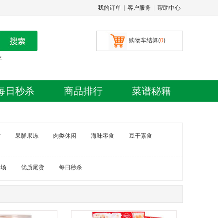
我的订单
|
客户服务
|
帮助中心
购物车结算(
0
)
子
每日秒杀
商品排行
菜谱秘籍
货
果脯果冻
肉类休闲
海味零食
豆干素食
专场
优质尾货
每日秒杀