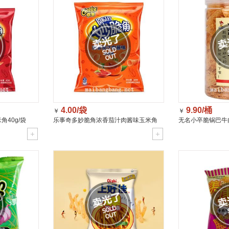
4.00/袋
9.90/桶
￥
￥
40g/袋
乐事奇多妙脆角浓香茄汁肉酱味玉米角
无名小卒脆锅巴牛肉
40g