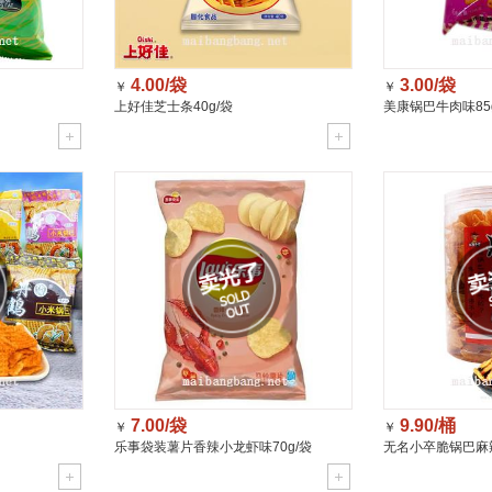
4.00/袋
3.00/袋
￥
￥
上好佳芝士条40g/袋
美康锅巴牛肉味85
7.00/袋
9.90/桶
￥
￥
乐事袋装薯片香辣小龙虾味70g/袋
无名小卒脆锅巴麻辣