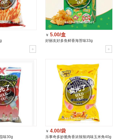
5.00/盒
￥
g
好丽友好多鱼鲜香海苔味33g
4.00/袋
￥
味30g
乐事奇多妙脆角香浓辣辣鸡味玉米角40g