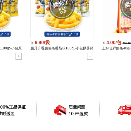
9.90/袋
4.00/包
￥
￥
￥3.0
00g5小包原
脆升升香脆薯条番茄味100g5小包原薯鲜
上好佳鲜虾条40g/包
切蔬菜脆/袋