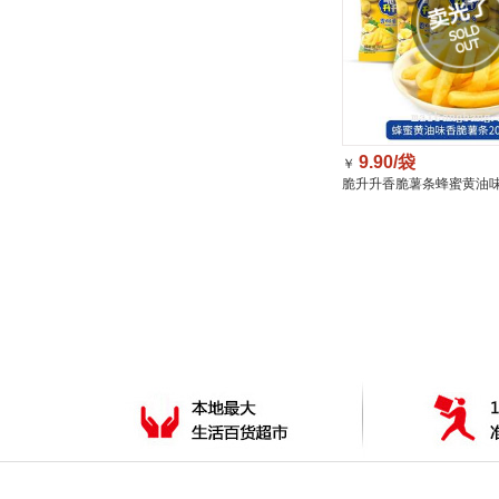
9.90/袋
￥
脆升升香脆薯条蜂蜜黄油味1
薯鲜切蔬菜脆/袋