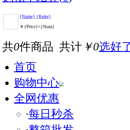
{Name} {Ruler}
￥{Price}×{Num}
共
0
件商品 共计
￥0
选好
首页
购物中心
全网优惠
·
每日秒杀
·
整箱批发