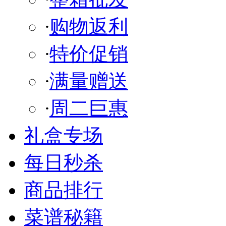
·
购物返利
·
特价促销
·
满量赠送
·
周二巨惠
礼盒专场
每日秒杀
商品排行
菜谱秘籍