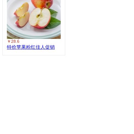
￥28.6
特价苹果粉红佳人促销