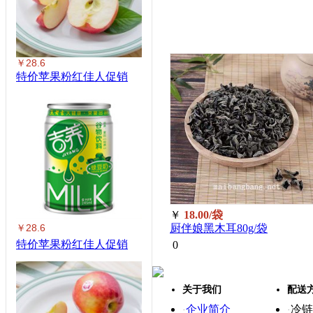
￥28.6
特价苹果粉红佳人促销
￥
18.00/袋
￥28.6
厨伴娘黑木耳80g/袋
特价苹果粉红佳人促销
0
关于我们
配送
企业简介
冷链
·
·