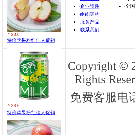
企业资质
全国
·
·
组织架构
·
服务产品
·
联系我们
·
￥28.6
特价苹果粉红佳人促销
Copyright
©
2
Rights 
免费客服电话：
￥28.6
特价苹果粉红佳人促销