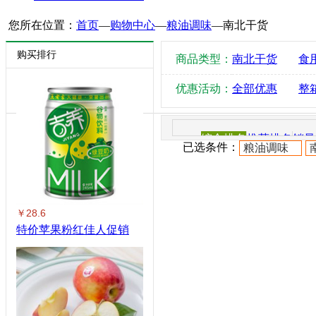
您所在位置：
首页
—
购物中心
—
粮油调味
—
南北干货
购买排行
商品类型：
南北干货
食
优惠活动：
全部优惠
整
综合排名
推荐排名
销量
已选条件：
粮油调味
￥28.6
特价苹果粉红佳人促销