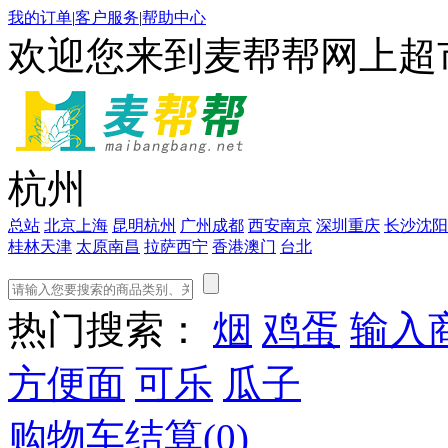
我的订单
|
客户服务
|
帮助中心
欢迎您来到麦帮帮网上超
杭州
总站
北京
上海
昆明
杭州
广州
成都
西安
南京
深圳
重庆
长沙
沈阳
桂林
天津
太原
南昌
拉萨
西宁
香港
澳门
台北
热门搜索：
烟
鸡蛋
输入
方便面
可乐
瓜子
购物车结算(
0
)